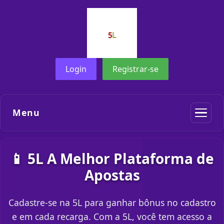
Login
Registrar-se
Menu
📱 5L A Melhor Plataforma de
Apostas
Cadastre-se na 5L para ganhar bônus no cadastro
e em cada recarga. Com a 5L, você tem acesso a