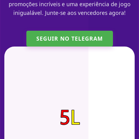
promoções incríveis e uma experiência de jogo
inigualável. Junte-se aos vencedores agora!
SEGUIR NO TELEGRAM