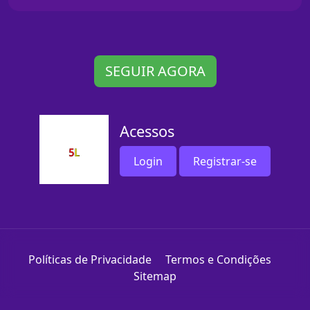
SEGUIR AGORA
Acessos
Login
Registrar-se
Políticas de Privacidade
Termos e Condições
Sitemap