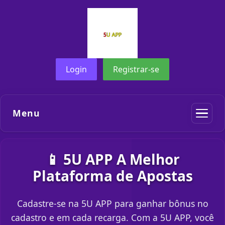
Login
Registrar-se
Menu
📱 5U APP A Melhor
Plataforma de Apostas
Cadastre-se na 5U APP para ganhar bônus no
cadastro e em cada recarga. Com a 5U APP, você