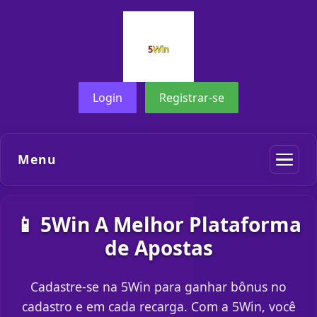
Login
Registrar-se
Menu
📱 5Win A Melhor Plataforma
de Apostas
Cadastre-se na 5Win para ganhar bônus no
cadastro e em cada recarga. Com a 5Win, você