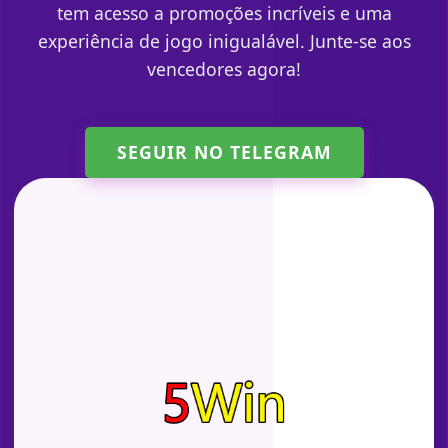
tem acesso a promoções incríveis e uma
experiência de jogo inigualável. Junte-se aos
vencedores agora!
SEGUIR NO TELEGRAM