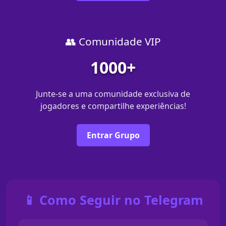
👥 Comunidade VIP
1000+
Junte-se a uma comunidade exclusiva de
jogadores e compartilhe experiências!
Entrar Grupo
📱 Como Seguir no Telegram