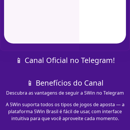
📱 Canal Oficial no Telegram!
📱 Benefícios do Canal
Descubra as vantagens de seguir a 5Win no Telegram
A 5Win suporta todos os tipos de jogos de aposta — a
plataforma 5Win Brasil é fácil de usar, com interface
intuitiva para que você aproveite cada momento.