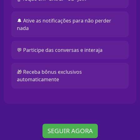
🔔 Ative as notificações para não perder
nada
💬 Participe das conversas e interaja
🎁 Receba bônus exclusivos
automaticamente
SEGUIR AGORA