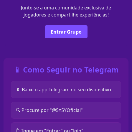
Junte-se a uma comunidade exclusiva de
jogadores e compartilhe experiências!
Entrar Grupo
📱 Como Seguir no Telegram
📱 Baixe o app Telegram no seu dispositivo
🔍 Procure por "@5Y5YOficial"
👆 Toque em "Entrar" ou "Join"