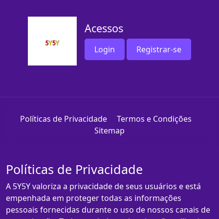
Acessos
Login
Registrar-se
Políticas de Privacidade
Termos e Condições
Sitemap
Políticas de Privacidade
A 5Y5Y valoriza a privacidade de seus usuários e está
empenhada em proteger todas as informações
pessoais fornecidas durante o uso de nossos canais de