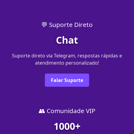
💬 Suporte Direto
Chat
Suporte direto via Telegram, respostas rápidas e
atendimento personalizado!
Falar Suporte
👥 Comunidade VIP
1000+