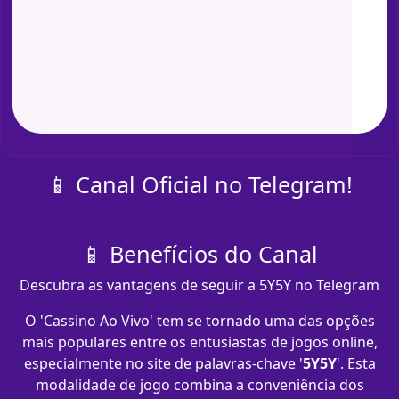
📱 Canal Oficial no Telegram!
📱 Benefícios do Canal
Descubra as vantagens de seguir a 5Y5Y no Telegram
O 'Cassino Ao Vivo' tem se tornado uma das opções
mais populares entre os entusiastas de jogos online,
especialmente no site de palavras-chave '
5Y5Y
'. Esta
modalidade de jogo combina a conveniência dos