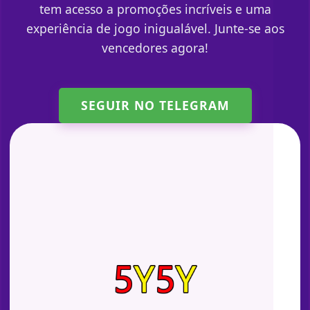
tem acesso a promoções incríveis e uma
experiência de jogo inigualável. Junte-se aos
vencedores agora!
SEGUIR NO TELEGRAM