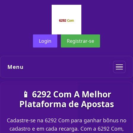
Login
Registrar-se
Menu
📱 6292 Com A Melhor
Plataforma de Apostas
Cadastre-se na 6292 Com para ganhar bônus no
cadastro e em cada recarga. Com a 6292 Com,