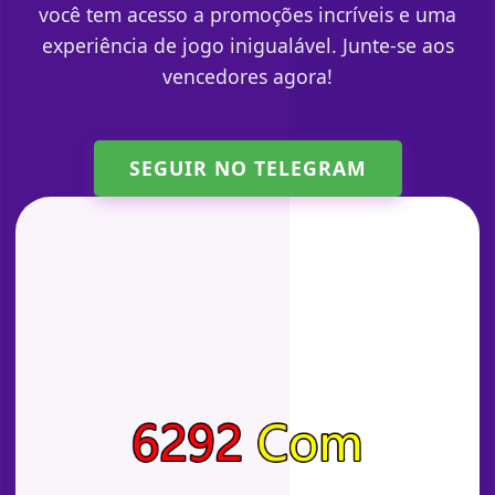
você tem acesso a promoções incríveis e uma
experiência de jogo inigualável. Junte-se aos
vencedores agora!
SEGUIR NO TELEGRAM