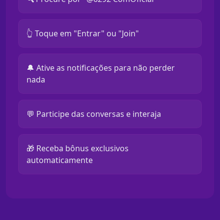
👆 Toque em "Entrar" ou "Join"
🔔 Ative as notificações para não perder
nada
💬 Participe das conversas e interaja
🎁 Receba bônus exclusivos
automaticamente