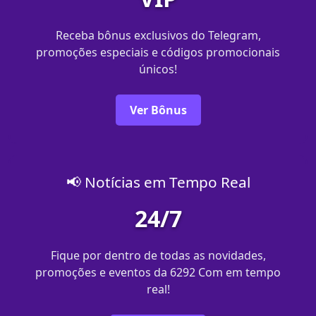
Receba bônus exclusivos do Telegram,
promoções especiais e códigos promocionais
únicos!
Ver Bônus
📢 Notícias em Tempo Real
24/7
Fique por dentro de todas as novidades,
promoções e eventos da 6292 Com em tempo
real!