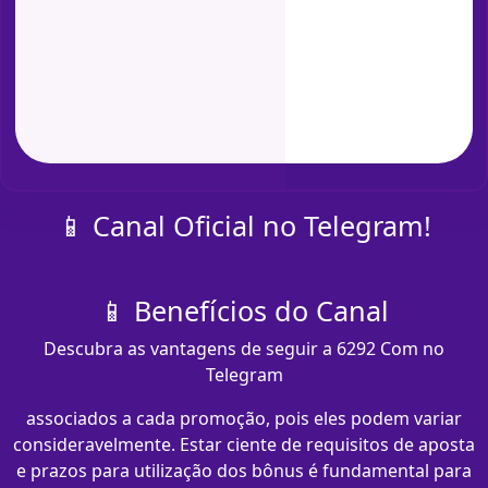
📱 Canal Oficial no Telegram!
📱 Benefícios do Canal
Descubra as vantagens de seguir a 6292 Com no
Telegram
associados a cada promoção, pois eles podem variar
consideravelmente. Estar ciente de requisitos de aposta
e prazos para utilização dos bônus é fundamental para