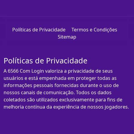
Políticas de Privacidade
Termos e Condições
Sitemap
Políticas de Privacidade
A 6566 Com Login valoriza a privacidade de seus
usuários e está empenhada em proteger todas as
informações pessoais fornecidas durante o uso de
nossos canais de comunicação. Todos os dados
coletados são utilizados exclusivamente para fins de
melhoria contínua da experiência de nossos jogadores.