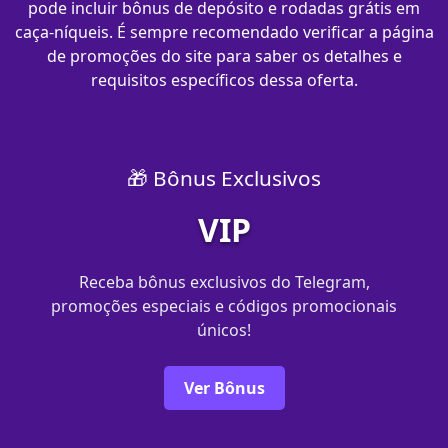
pode incluir bônus de depósito e rodadas grátis em
caça-níqueis. É sempre recomendado verificar a página
de promoções do site para saber os detalhes e
requisitos específicos dessa oferta.
🎁 Bônus Exclusivos
VIP
Receba bônus exclusivos do Telegram,
promoções especiais e códigos promocionais
únicos!
Ver Bônus