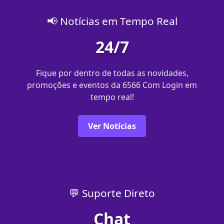
📢 Notícias em Tempo Real
24/7
Fique por dentro de todas as novidades,
promoções e eventos da 6566 Com Login em
tempo real!
Ver Notícias
💬 Suporte Direto
Chat