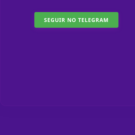
SEGUIR NO TELEGRAM