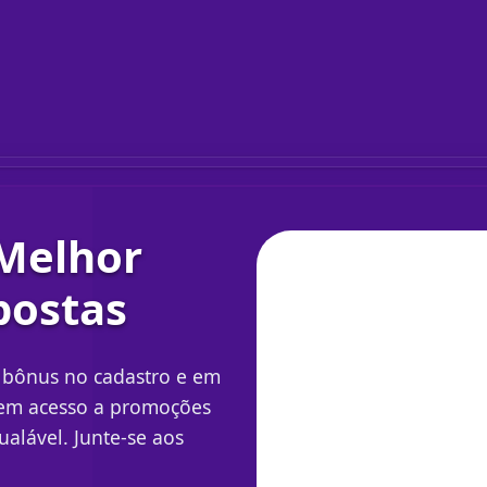
 Melhor
postas
 bônus no cadastro e em
tem acesso a promoções
ualável. Junte-se aos