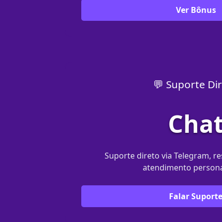
Ver Bônus
💬 Suporte Di
Cha
Suporte direto via Telegram, r
atendimento persona
Falar Suport