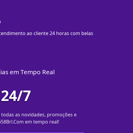
m
atendimento ao cliente 24 horas com belas
cias em Tempo Real
24/7
e todas as novidades, promoções e
658Brl.Com em tempo real!