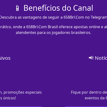
📱 Benefícios do Canal
Descubra as vantagens de seguir a 658Brl.Com no Telegra
prático, onde a 658Brl.Com Brasil oferece apostas online e 
atendentes para os jogadores brasileiros.
sivos
📢 Notí
m, promoções especiais
Fique por dentro d
s únicos!
eventos da 