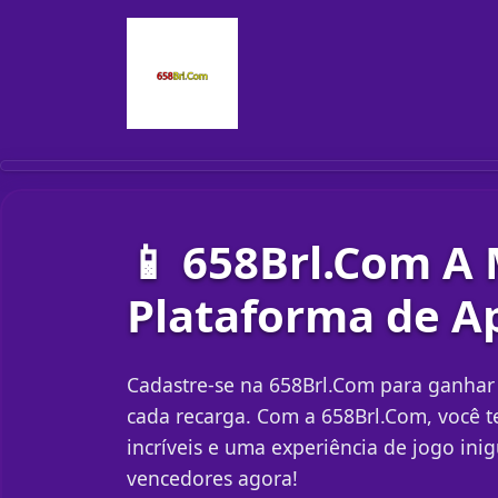
📱 658Brl.Com A
Plataforma de A
Cadastre-se na 658Brl.Com para ganhar
cada recarga. Com a 658Brl.Com, você 
incríveis e uma experiência de jogo inig
vencedores agora!