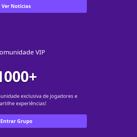
Ver Notícias
Comunidade VIP
1000+
unidade exclusiva de jogadores e
rtilhe experiências!
Entrar Grupo