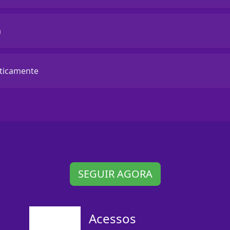
a
aticamente
SEGUIR AGORA
Acessos