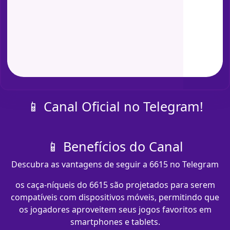
📱 Canal Oficial no Telegram!
📱 Benefícios do Canal
Descubra as vantagens de seguir a 6615 no Telegram
os caça-níqueis do 6615 são projetados para serem
compatíveis com dispositivos móveis, permitindo que
os jogadores aproveitem seus jogos favoritos em
smartphones e tablets.