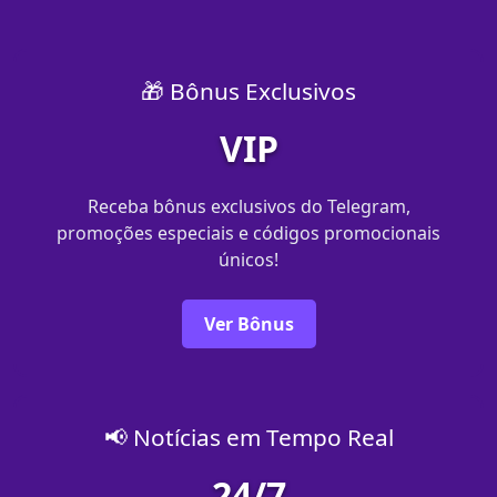
🎁 Bônus Exclusivos
VIP
Receba bônus exclusivos do Telegram,
promoções especiais e códigos promocionais
únicos!
Ver Bônus
📢 Notícias em Tempo Real
24/7