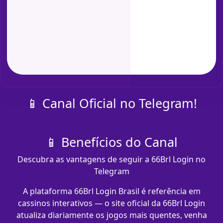
📱 Canal Oficial no Telegram!
📱 Benefícios do Canal
Descubra as vantagens de seguir a 66Brl Login no
Telegram
A plataforma 66Brl Login Brasil é referência em
cassinos interativos — o site oficial da 66Brl Login
atualiza diariamente os jogos mais quentes, venha