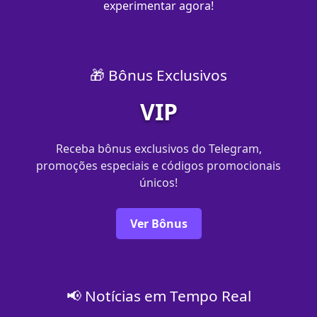
experimentar agora!
🎁 Bônus Exclusivos
VIP
Receba bônus exclusivos do Telegram,
promoções especiais e códigos promocionais
únicos!
Ver Bônus
📢 Notícias em Tempo Real