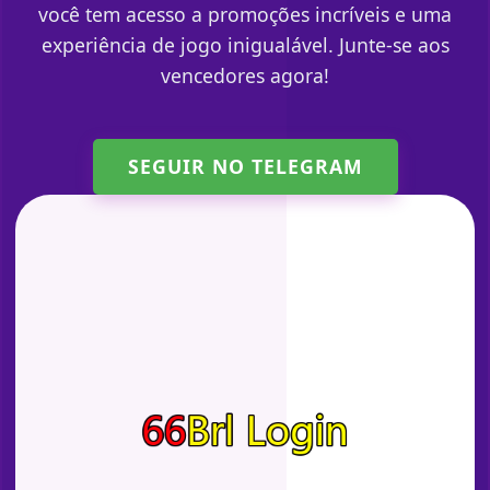
você tem acesso a promoções incríveis e uma
experiência de jogo inigualável. Junte-se aos
vencedores agora!
SEGUIR NO TELEGRAM