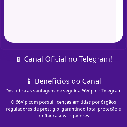
📱 Canal Oficial no Telegram!
📱 Benefícios do Canal
Descubra as vantagens de seguir a 66Vip no Telegram
O 66Vip com​ possui licenças emitidas por órgãos
reguladores de prestígio, garantindo total proteção e
confiança aos jogadores.