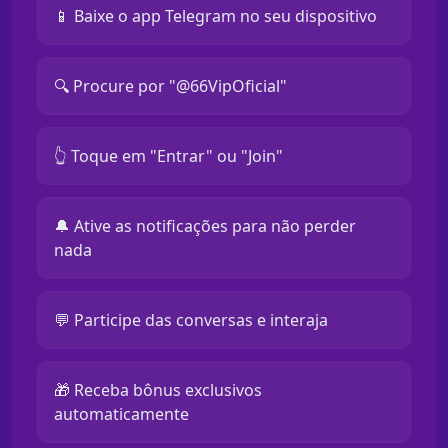
📱 Baixe o app Telegram no seu dispositivo
🔍 Procure por "@66VipOficial"
👆 Toque em "Entrar" ou "Join"
🔔 Ative as notificações para não perder
nada
💬 Participe das conversas e interaja
🎁 Receba bônus exclusivos
automaticamente