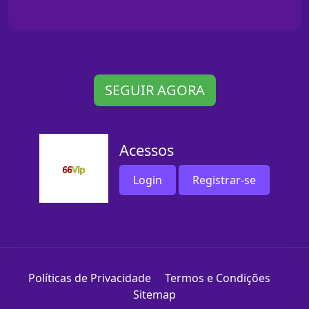
SEGUIR AGORA
Acessos
Login
Registrar-se
Políticas de Privacidade
Termos e Condições
Sitemap