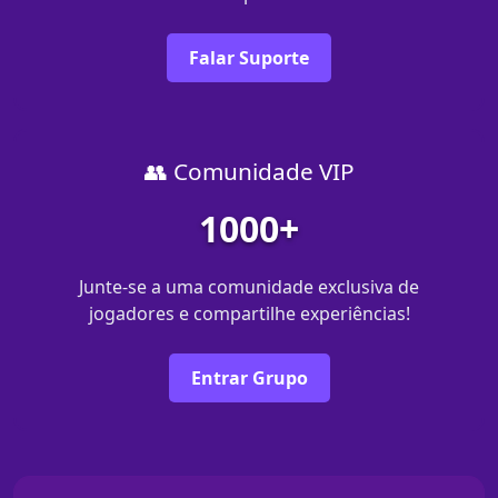
Falar Suporte
👥 Comunidade VIP
1000+
Junte-se a uma comunidade exclusiva de
jogadores e compartilhe experiências!
Entrar Grupo