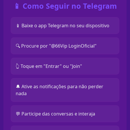
📱 Como Seguir no Telegram
📱 Baixe o app Telegram no seu dispositivo
🔍 Procure por "@66Vip LoginOficial"
👆 Toque em "Entrar" ou "Join"
🔔 Ative as notificações para não perder
nada
💬 Participe das conversas e interaja