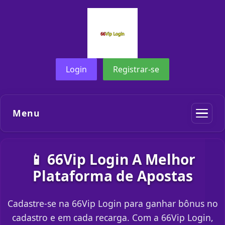
Login
Registrar-se
Menu
📱 66Vip Login A Melhor
Plataforma de Apostas
Cadastre-se na 66Vip Login para ganhar bônus no
cadastro e em cada recarga. Com a 66Vip Login,