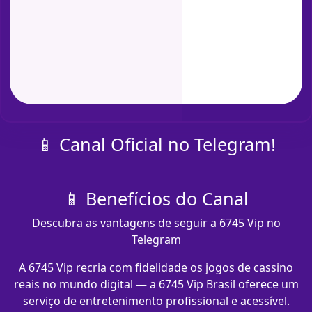
📱 Canal Oficial no Telegram!
📱 Benefícios do Canal
Descubra as vantagens de seguir a 6745 Vip no
Telegram
A 6745 Vip recria com fidelidade os jogos de cassino
reais no mundo digital — a 6745 Vip Brasil oferece um
serviço de entretenimento profissional e acessível.