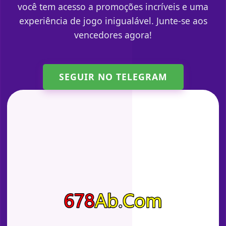
você tem acesso a promoções incríveis e uma
experiência de jogo inigualável. Junte-se aos
vencedores agora!
SEGUIR NO TELEGRAM