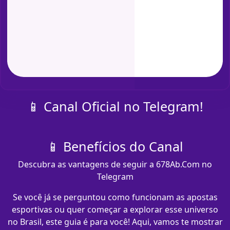
📱 Canal Oficial no Telegram!
📱 Benefícios do Canal
Descubra as vantagens de seguir a 678Ab.Com no
Telegram
Se você já se perguntou como funcionam as apostas
esportivas ou quer começar a explorar esse universo
no Brasil, este guia é para você! Aqui, vamos te mostrar