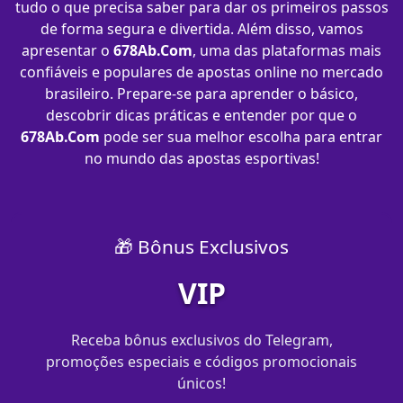
tudo o que precisa saber para dar os primeiros passos
de forma segura e divertida. Além disso, vamos
apresentar o
678Ab.Com
, uma das plataformas mais
confiáveis e populares de apostas online no mercado
brasileiro. Prepare-se para aprender o básico,
descobrir dicas práticas e entender por que o
678Ab.Com
pode ser sua melhor escolha para entrar
no mundo das apostas esportivas!
🎁 Bônus Exclusivos
VIP
Receba bônus exclusivos do Telegram,
promoções especiais e códigos promocionais
únicos!