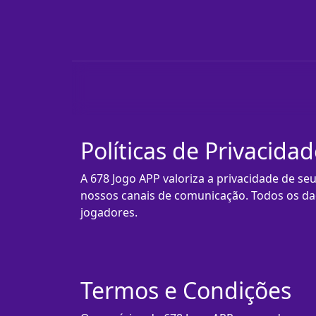
Políticas de Privacida
A 678 Jogo APP valoriza a privacidade de s
nossos canais de comunicação. Todos os dad
jogadores.
Termos e Condições