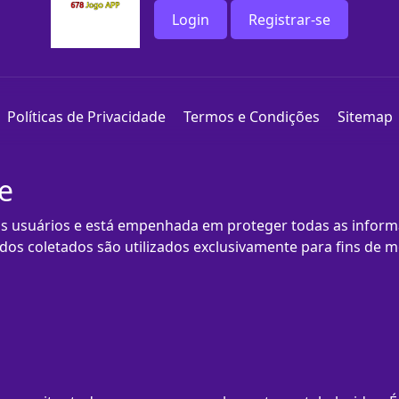
Login
Registrar-se
Políticas de Privacidade
Termos e Condições
Sitemap
de
eus usuários e está empenhada em proteger todas as infor
os coletados são utilizados exclusivamente para fins de m