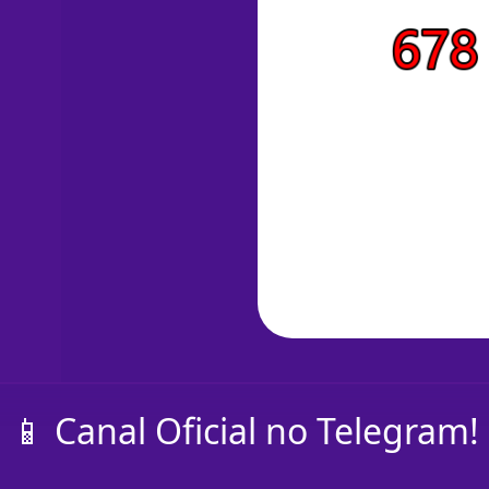
📱 Canal Oficial no Telegram!