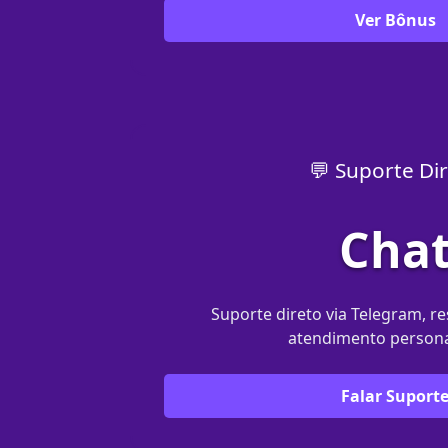
Ver Bônus
💬 Suporte Di
Cha
Suporte direto via Telegram, r
atendimento persona
Falar Suport