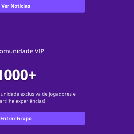
Ver Notícias
Comunidade VIP
1000+
unidade exclusiva de jogadores e
rtilhe experiências!
Entrar Grupo