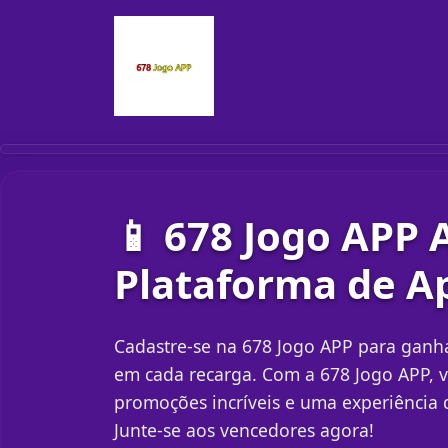
📱 678 Jogo APP 
Plataforma de A
Cadastre-se na 678 Jogo APP para ganh
em cada recarga. Com a 678 Jogo APP, 
promoções incríveis e uma experiência d
Junte-se aos vencedores agora!