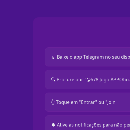
📱 Baixe o app Telegram no seu disp
🔍 Procure por "@678 Jogo APPOfici
👆 Toque em "Entrar" ou "Join"
🔔 Ative as notificações para não p