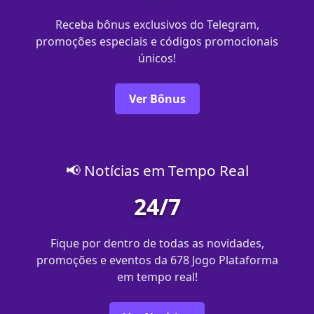
Receba bônus exclusivos do Telegram,
promoções especiais e códigos promocionais
únicos!
Ver Bônus
📢 Notícias em Tempo Real
24/7
Fique por dentro de todas as novidades,
promoções e eventos da 678 Jogo Plataforma
em tempo real!