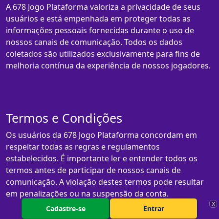
A 678 Jogo Plataforma valoriza a privacidade de seus
usuários e está empenhada em proteger todas as
informações pessoais fornecidas durante o uso de
nossos canais de comunicação. Todos os dados
coletados são utilizados exclusivamente para fins de
melhoria contínua da experiência de nossos jogadores.
Termos e Condições
Os usuários da 678 Jogo Plataforma concordam em
respeitar todas as regras e regulamentos
estabelecidos. É importante ler e entender todos os
termos antes de participar de nossos canais de
comunicação. A violação destes termos pode resultar
em penalizações ou na suspensão da conta.
X
Cadastre-se
Entrar