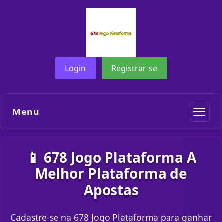
Login
Registrar-se
Menu
📱 678 Jogo Plataforma A
Melhor Plataforma de
Apostas
Cadastre-se na 678 Jogo Plataforma para ganhar