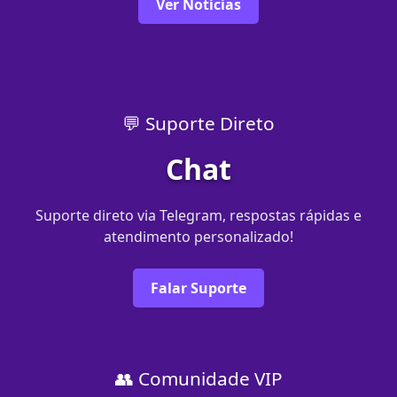
Ver Notícias
💬 Suporte Direto
Chat
Suporte direto via Telegram, respostas rápidas e
atendimento personalizado!
Falar Suporte
👥 Comunidade VIP