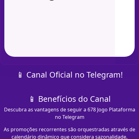
📱 Canal Oficial no Telegram!
📱 Benefícios do Canal
Descubra as vantagens de seguir a 678 Jogo Plataforma
no Telegram
As promoções recorrentes são orquestradas através de
calendário dinâmico que considera sazonalidade,