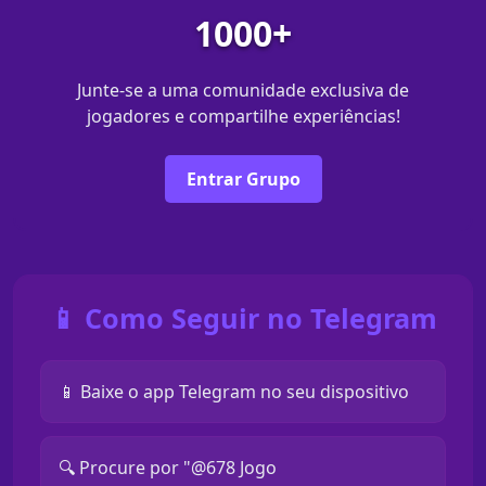
1000+
Junte-se a uma comunidade exclusiva de
jogadores e compartilhe experiências!
Entrar Grupo
📱 Como Seguir no Telegram
📱 Baixe o app Telegram no seu dispositivo
🔍 Procure por "@678 Jogo