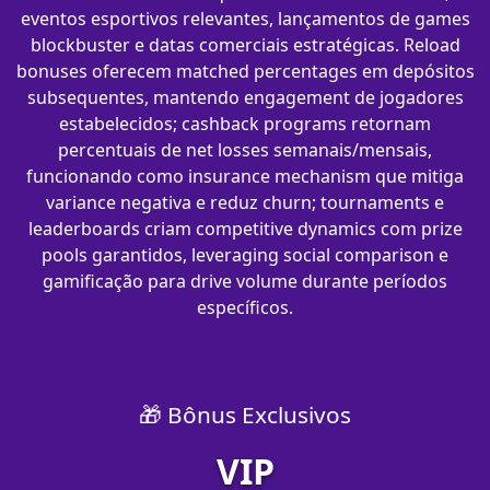
eventos esportivos relevantes, lançamentos de games
blockbuster e datas comerciais estratégicas. Reload
bonuses oferecem matched percentages em depósitos
subsequentes, mantendo engagement de jogadores
estabelecidos; cashback programs retornam
percentuais de net losses semanais/mensais,
funcionando como insurance mechanism que mitiga
variance negativa e reduz churn; tournaments e
leaderboards criam competitive dynamics com prize
pools garantidos, leveraging social comparison e
gamificação para drive volume durante períodos
específicos.
🎁 Bônus Exclusivos
VIP