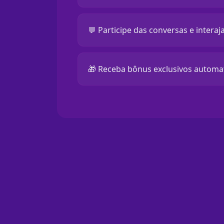
💬 Participe das conversas e interaj
🎁 Receba bônus exclusivos autom