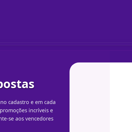
postas
 no cadastro e em cada
 promoções incríveis e
unte-se aos vencedores