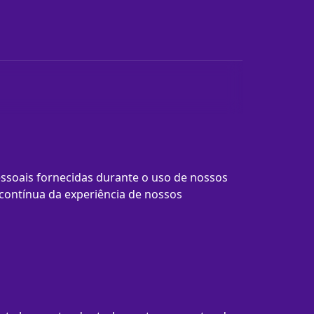
essoais fornecidas durante o uso de nossos
 contínua da experiência de nossos