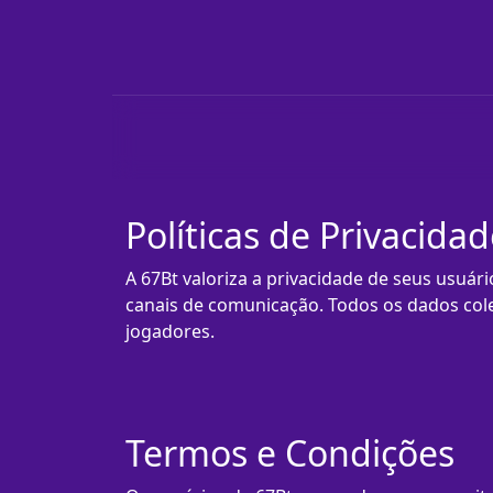
Políticas de Privacida
A 67Bt valoriza a privacidade de seus usuá
canais de comunicação. Todos os dados cole
jogadores.
Termos e Condições