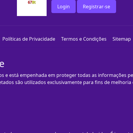
Login
Registrar-se
Políticas de Privacidade
Termos e Condições
Sitemap
de
rios e está empenhada em proteger todas as informações p
tados são utilizados exclusivamente para fins de melhoria