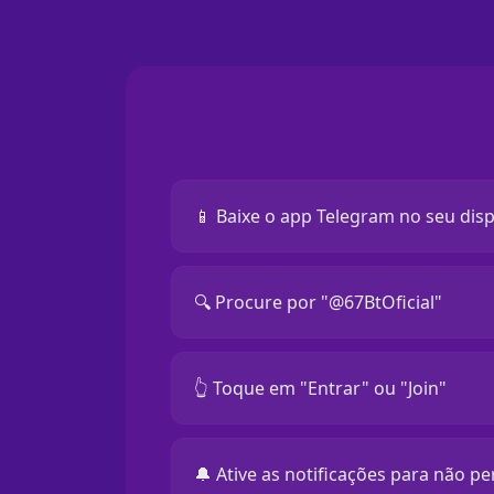
📱 Baixe o app Telegram no seu disp
🔍 Procure por "@67BtOficial"
👆 Toque em "Entrar" ou "Join"
🔔 Ative as notificações para não p