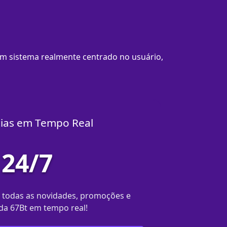
 um sistema realmente centrado no usuário,
cias em Tempo Real
24/7
e todas as novidades, promoções e
da 67Bt em tempo real!