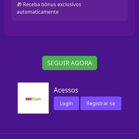
🎁 Receba bônus exclusivos
automaticamente
SEGUIR AGORA
Acessos
Login
Registrar-se