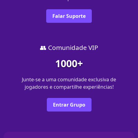
Falar Suporte
👥 Comunidade VIP
1000+
Junte-se a uma comunidade exclusiva de
jogadores e compartilhe experiências!
Entrar Grupo