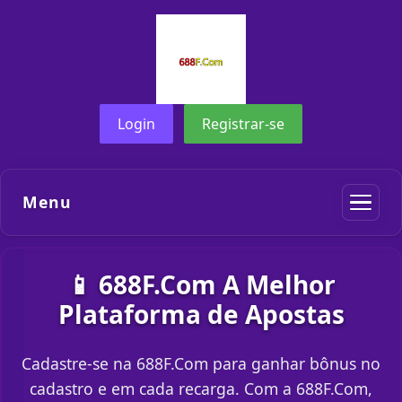
Login
Registrar-se
Menu
📱 688F.Com A Melhor
Plataforma de Apostas
Cadastre-se na 688F.Com para ganhar bônus no
cadastro e em cada recarga. Com a 688F.Com,