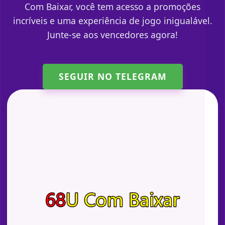
Com Baixar, você tem acesso a promoções
incríveis e uma experiência de jogo inigualável.
Junte-se aos vencedores agora!
SEGUIR NO TELEGRAM