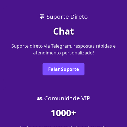
💬 Suporte Direto
Chat
Suporte direto via Telegram, respostas rápidas e
atendimento personalizado!
Falar Suporte
👥 Comunidade VIP
1000+