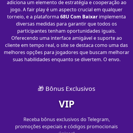
adiciona um elemento de estratégia e cooperação ao
jogo. A fair play é um aspecto crucial em qualquer
torneio, e a plataforma
68U Com Baixar
implementa
diversas medidas para garantir que todos os
participantes tenham oportunidades iguais.
Oferecendo uma interface amigável e suporte ao
cliente em tempo real, o site se destaca como uma das
melhores opções para jogadores que buscam melhorar
suas habilidades enquanto se divertem. O envo.
🎁 Bônus Exclusivos
VIP
Receba bônus exclusivos do Telegram,
promoções especiais e códigos promocionais