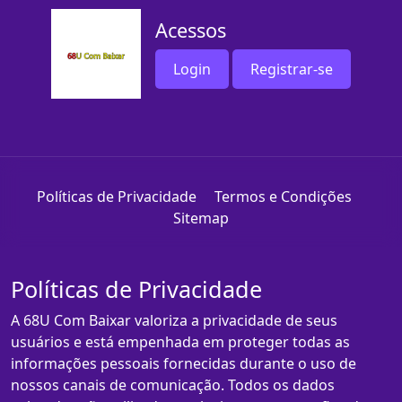
Acessos
Login
Registrar-se
Políticas de Privacidade
Termos e Condições
Sitemap
Políticas de Privacidade
A 68U Com Baixar valoriza a privacidade de seus
usuários e está empenhada em proteger todas as
informações pessoais fornecidas durante o uso de
nossos canais de comunicação. Todos os dados