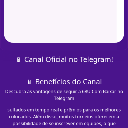
📱 Canal Oficial no Telegram!
📱 Benefícios do Canal
Descubra as vantagens de seguir a 68U Com Baixar no
Telegram
sultados em tempo real e prêmios para os melhores
colocados. Além disso, muitos torneios oferecem a
possibilidade de se inscrever em equipes, o que