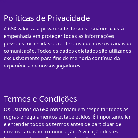
Políticas de Privacidade
A 68X valoriza a privacidade de seus usuários e está
empenhada em proteger todas as informações
pessoais fornecidas durante o uso de nossos canais de
comunicação. Todos os dados coletados são utilizados
exclusivamente para fins de melhoria contínua da
experiência de nossos jogadores.
Termos e Condições
Os usuários da 68X concordam em respeitar todas as
regras e regulamentos estabelecidos. É importante ler
e entender todos os termos antes de participar de
nossos canais de comunicação. A violação destes