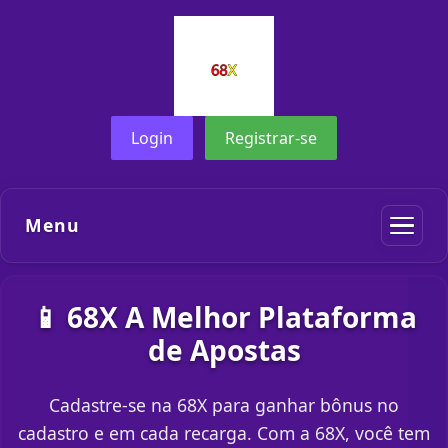
Login
Registrar-se
Menu
📱 68X A Melhor Plataforma
de Apostas
Cadastre-se na 68X para ganhar bônus no
cadastro e em cada recarga. Com a 68X, você tem