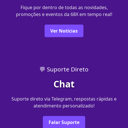
Fique por dentro de todas as novidades,
promoções e eventos da 68X em tempo real!
Ver Notícias
💬 Suporte Direto
Chat
Suporte direto via Telegram, respostas rápidas e
atendimento personalizado!
Falar Suporte