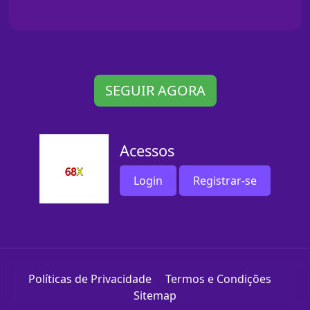
SEGUIR AGORA
Acessos
Login
Registrar-se
Políticas de Privacidade
Termos e Condições
Sitemap