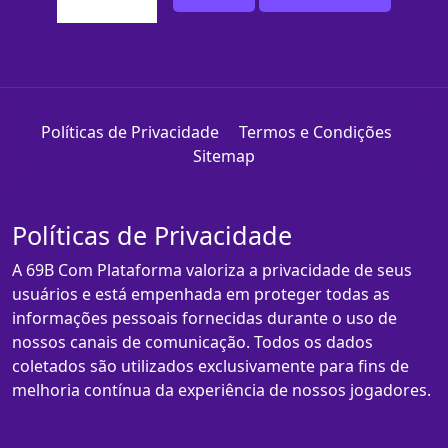
Políticas de Privacidade
Termos e Condições
Sitemap
Políticas de Privacidade
A 69B Com Plataforma valoriza a privacidade de seus
usuários e está empenhada em proteger todas as
informações pessoais fornecidas durante o uso de
nossos canais de comunicação. Todos os dados
coletados são utilizados exclusivamente para fins de
melhoria contínua da experiência de nossos jogadores.