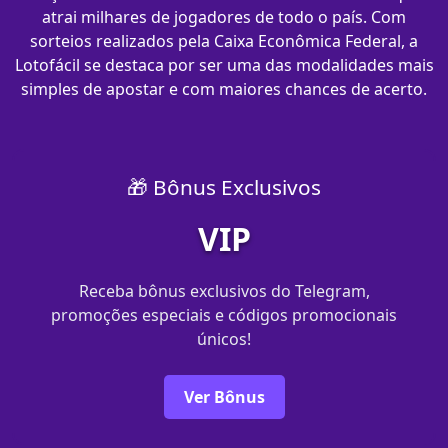
atrai milhares de jogadores de todo o país. Com
sorteios realizados pela Caixa Econômica Federal, a
Lotofácil se destaca por ser uma das modalidades mais
simples de apostar e com maiores chances de acerto.
🎁 Bônus Exclusivos
VIP
Receba bônus exclusivos do Telegram,
promoções especiais e códigos promocionais
únicos!
Ver Bônus