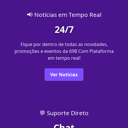
📢 Notícias em Tempo Real
24/7
Fique por dentro de todas as novidades,
promoções e eventos da 69B Com Plataforma
em tempo real!
Ver Notícias
💬 Suporte Direto
Chat