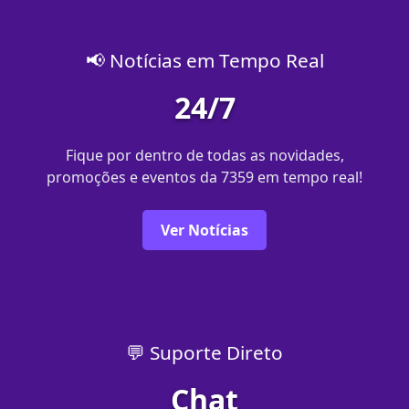
📢 Notícias em Tempo Real
24/7
Fique por dentro de todas as novidades,
promoções e eventos da 7359 em tempo real!
Ver Notícias
💬 Suporte Direto
Chat