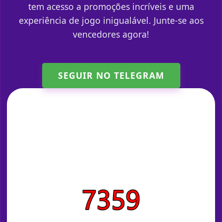
tem acesso a promoções incríveis e uma
experiência de jogo inigualável. Junte-se aos
vencedores agora!
SEGUIR NO TELEGRAM