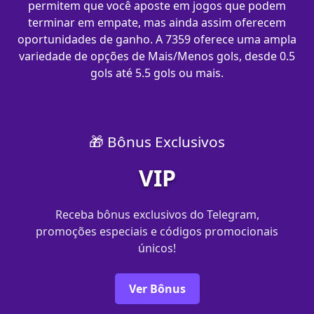
permitem que você aposte em jogos que podem
terminar em empate, mas ainda assim oferecem
oportunidades de ganho. A 7359 oferece uma ampla
variedade de opções de Mais/Menos gols, desde 0.5
gols até 5.5 gols ou mais.
🎁 Bônus Exclusivos
VIP
Receba bônus exclusivos do Telegram,
promoções especiais e códigos promocionais
únicos!
Ver Bônus