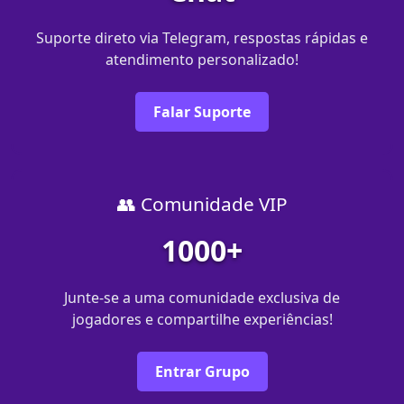
Suporte direto via Telegram, respostas rápidas e
atendimento personalizado!
Falar Suporte
👥 Comunidade VIP
1000+
Junte-se a uma comunidade exclusiva de
jogadores e compartilhe experiências!
Entrar Grupo