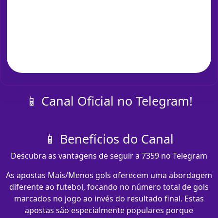
📱 Canal Oficial no Telegram!
📱 Benefícios do Canal
Descubra as vantagens de seguir a 7359 no Telegram
As apostas Mais/Menos gols oferecem uma abordagem
diferente ao futebol, focando no número total de gols
marcados no jogo ao invés do resultado final. Estas
apostas são especialmente populares porque