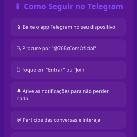
📱 Como Seguir no Telegram
📱 Baixe o app Telegram no seu dispositivo
🔍 Procure por "@76Br.ComOficial"
👆 Toque em "Entrar" ou "Join"
🔔 Ative as notificações para não perder
nada
💬 Participe das conversas e interaja