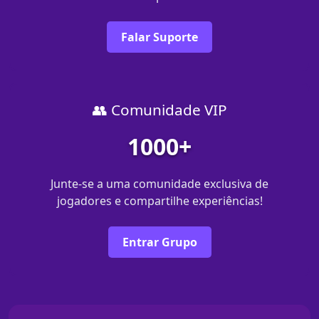
Falar Suporte
👥 Comunidade VIP
1000+
Junte-se a uma comunidade exclusiva de
jogadores e compartilhe experiências!
Entrar Grupo