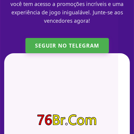
você tem acesso a promoções incríveis e uma
experiência de jogo inigualável. Junte-se aos
vencedores agora!
SEGUIR NO TELEGRAM