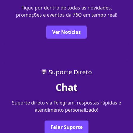
Fique por dentro de todas as novidades,
promoções e eventos da 76Q em tempo real!
Ver Notícias
💬 Suporte Direto
Chat
Suporte direto via Telegram, respostas rápidas e
atendimento personalizado!
Falar Suporte