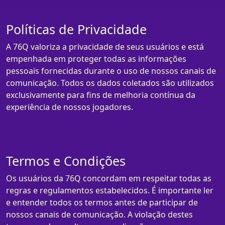
Políticas de Privacidade
A 76Q valoriza a privacidade de seus usuários e está
empenhada em proteger todas as informações
pessoais fornecidas durante o uso de nossos canais de
comunicação. Todos os dados coletados são utilizados
exclusivamente para fins de melhoria contínua da
experiência de nossos jogadores.
Termos e Condições
Os usuários da 76Q concordam em respeitar todas as
regras e regulamentos estabelecidos. É importante ler
e entender todos os termos antes de participar de
nossos canais de comunicação. A violação destes