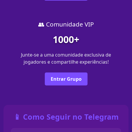
👥 Comunidade VIP
1000+
Junte-se a uma comunidade exclusiva de
jogadores e compartilhe experiências!
Entrar Grupo
📱 Como Seguir no Telegram