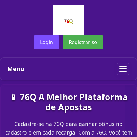
Login
Registrar-se
Menu
📱 76Q A Melhor Plataforma
de Apostas
Cadastre-se na 76Q para ganhar bônus no
cadastro e em cada recarga. Com a 76Q, você tem