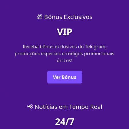
🎁 Bônus Exclusivos
VIP
Receba bônus exclusivos do Telegram,
promoções especiais e códigos promocionais
únicos!
Ver Bônus
📢 Notícias em Tempo Real
24/7