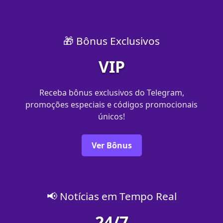
🎁 Bônus Exclusivos
VIP
Receba bônus exclusivos do Telegram,
promoções especiais e códigos promocionais
únicos!
Ver Bônus
📢 Notícias em Tempo Real
24/7