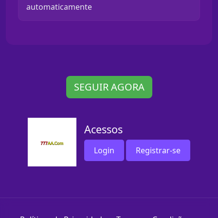
automaticamente
SEGUIR AGORA
Acessos
Login
Registrar-se