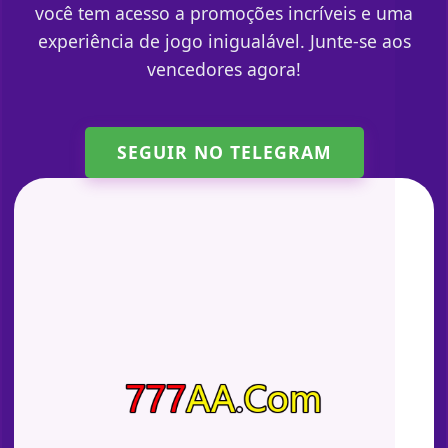
você tem acesso a promoções incríveis e uma
experiência de jogo inigualável. Junte-se aos
vencedores agora!
SEGUIR NO TELEGRAM