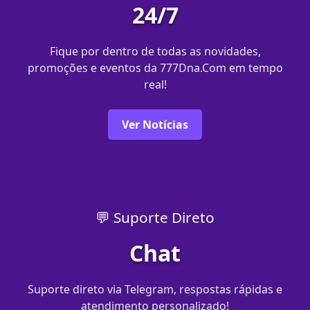
24/7
Fique por dentro de todas as novidades,
promoções e eventos da 777Dna.Com em tempo
real!
Ver Notícias
💬 Suporte Direto
Chat
Suporte direto via Telegram, respostas rápidas e
atendimento personalizado!