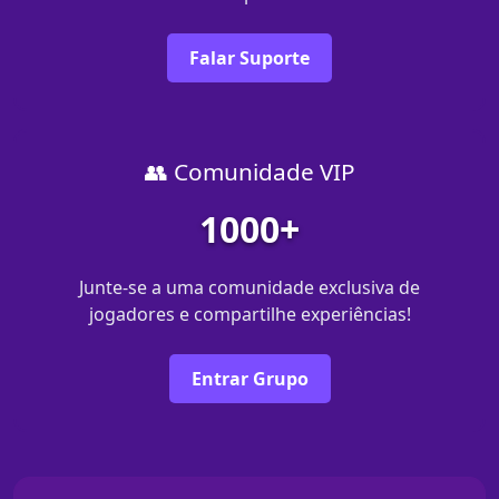
Falar Suporte
👥 Comunidade VIP
1000+
Junte-se a uma comunidade exclusiva de
jogadores e compartilhe experiências!
Entrar Grupo