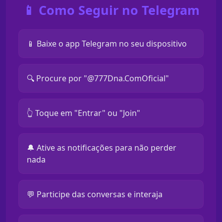
📱 Como Seguir no Telegram
📱 Baixe o app Telegram no seu dispositivo
🔍 Procure por "@777Dna.ComOficial"
👆 Toque em "Entrar" ou "Join"
🔔 Ative as notificações para não perder
nada
💬 Participe das conversas e interaja