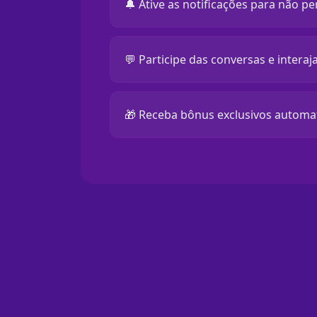
🔔 Ative as notificações para não p
💬 Participe das conversas e interaj
🎁 Receba bônus exclusivos autom