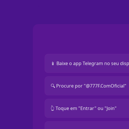
📱 Baixe o app Telegram no seu disp
🔍 Procure por "@777F.ComOficial"
👆 Toque em "Entrar" ou "Join"