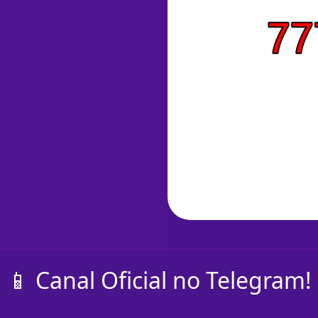
📱 Canal Oficial no Telegram!