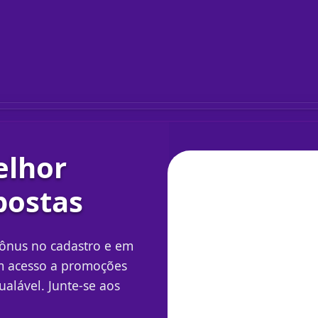
elhor
postas
ônus no cadastro e em
m acesso a promoções
ualável. Junte-se aos