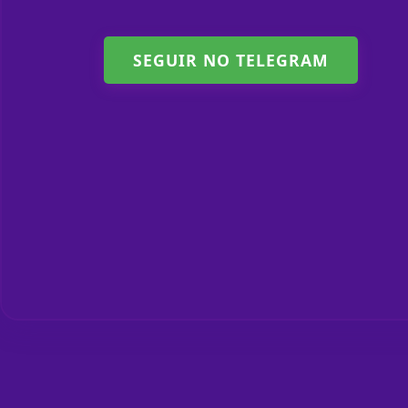
SEGUIR NO TELEGRAM