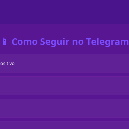
📱 Como Seguir no Telegram
ositivo