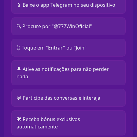
📱 Baixe o app Telegram no seu dispositivo
🔍 Procure por "@777WinOficial"
👆 Toque em "Entrar" ou "Join"
🔔 Ative as notificações para não perder
nada
💬 Participe das conversas e interaja
🎁 Receba bônus exclusivos
automaticamente