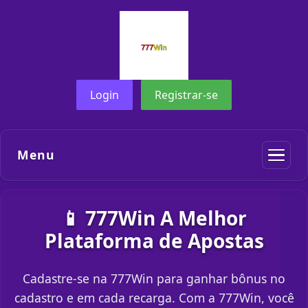
Login
Registrar-se
Menu
📱 777Win A Melhor
Plataforma de Apostas
Cadastre-se na 777Win para ganhar bônus no
cadastro e em cada recarga. Com a 777Win, você