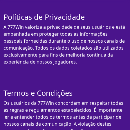
Políticas de Privacidade
A 777Win valoriza a privacidade de seus usuários e está
empenhada em proteger todas as informações
pessoais fornecidas durante o uso de nossos canais de
comunicação. Todos os dados coletados são utilizados
exclusivamente para fins de melhoria contínua da
experiência de nossos jogadores.
Termos e Condições
Os usuários da 777Win concordam em respeitar todas
as regras e regulamentos estabelecidos. É importante
ler e entender todos os termos antes de participar de
nossos canais de comunicação. A violação destes