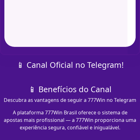
📱 Canal Oficial no Telegram!
📱 Benefícios do Canal
Descubra as vantagens de seguir a 777Win no Telegram
A plataforma 777Win Brasil oferece o sistema de
apostas mais profissional — a 777Win proporciona uma
experiência segura, confiável e inigualável.