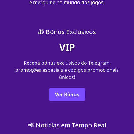
e mergulhe no mundo dos jogos!
🎁 Bônus Exclusivos
VIP
Receba bônus exclusivos do Telegram,
promoções especiais e códigos promocionais
únicos!
Ver Bônus
📢 Notícias em Tempo Real