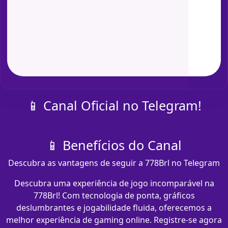
📱 Canal Oficial no Telegram!
📱 Benefícios do Canal
Descubra as vantagens de seguir a 778Brl no Telegram
Descubra uma experiência de jogo incomparável na
778Brl! Com tecnologia de ponta, gráficos
deslumbrantes e jogabilidade fluida, oferecemos a
melhor experiência de gaming online. Registre-se agora