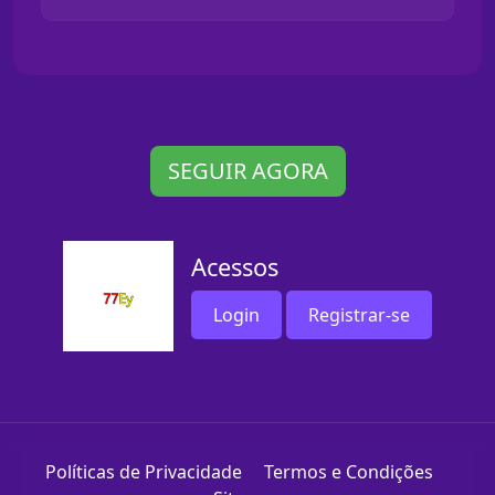
SEGUIR AGORA
Acessos
Login
Registrar-se
Políticas de Privacidade
Termos e Condições