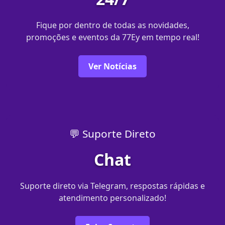
Fique por dentro de todas as novidades,
promoções e eventos da 77Ey em tempo real!
Ver Notícias
💬 Suporte Direto
Chat
Suporte direto via Telegram, respostas rápidas e
atendimento personalizado!