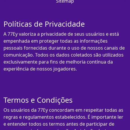
Sitemap
Políticas de Privacidade
A 77Ey valoriza a privacidade de seus usuários e está
empenhada em proteger todas as informações
pessoais fornecidas durante o uso de nossos canais de
comunicação. Todos os dados coletados são utilizados
exclusivamente para fins de melhoria contínua da
experiência de nossos jogadores.
Termos e Condições
Os usuários da 77Ey concordam em respeitar todas as
regras e regulamentos estabelecidos. É importante ler
e entender todos os termos antes de participar de