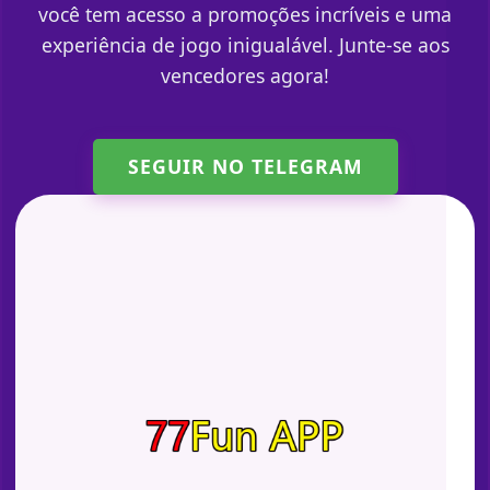
você tem acesso a promoções incríveis e uma
experiência de jogo inigualável. Junte-se aos
vencedores agora!
SEGUIR NO TELEGRAM