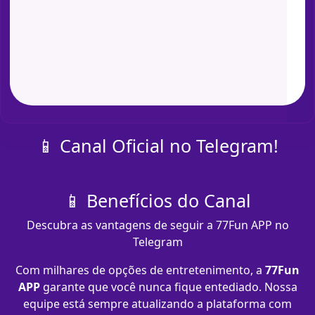
📱 Canal Oficial no Telegram!
📱 Benefícios do Canal
Descubra as vantagens de seguir a 77Fun APP no
Telegram
Com milhares de opções de entretenimento, a
77Fun
APP
garante que você nunca fique entediado. Nossa
equipe está sempre atualizando a plataforma com