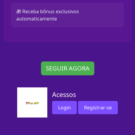
🎁 Receba bônus exclusivos
automaticamente
SEGUIR AGORA
Acessos
Login
Registrar-se