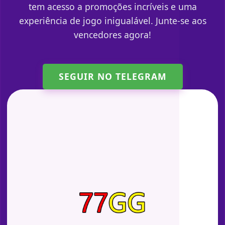
tem acesso a promoções incríveis e uma
experiência de jogo inigualável. Junte-se aos
vencedores agora!
SEGUIR NO TELEGRAM