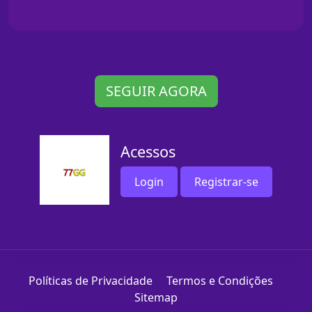
SEGUIR AGORA
Acessos
Login
Registrar-se
Políticas de Privacidade
Termos e Condições
Sitemap