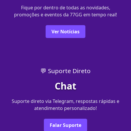
Fique por dentro de todas as novidades,
promoções e eventos da 77GG em tempo real!
Ver Notícias
💬 Suporte Direto
Chat
Suporte direto via Telegram, respostas rápidas e
atendimento personalizado!
Falar Suporte