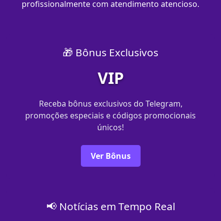
profissionalmente com atendimento atencioso.
🎁 Bônus Exclusivos
VIP
Receba bônus exclusivos do Telegram,
promoções especiais e códigos promocionais
únicos!
Ver Bônus
📢 Notícias em Tempo Real