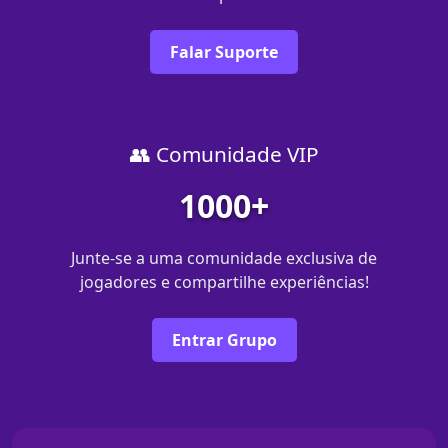
Falar Suporte
👥 Comunidade VIP
1000+
Junte-se a uma comunidade exclusiva de
jogadores e compartilhe experiências!
Entrar Grupo