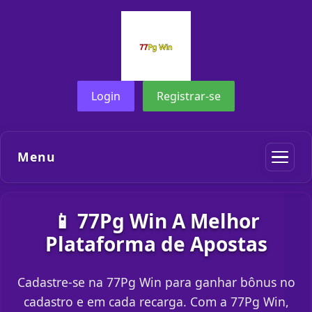
Login
Registrar-se
Menu
📱 77Pg Win A Melhor
Plataforma de Apostas
Cadastre-se na 77Pg Win para ganhar bônus no
cadastro e em cada recarga. Com a 77Pg Win,