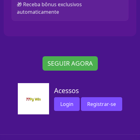
🎁 Receba bônus exclusivos
automaticamente
SEGUIR AGORA
Acessos
Login
Registrar-se