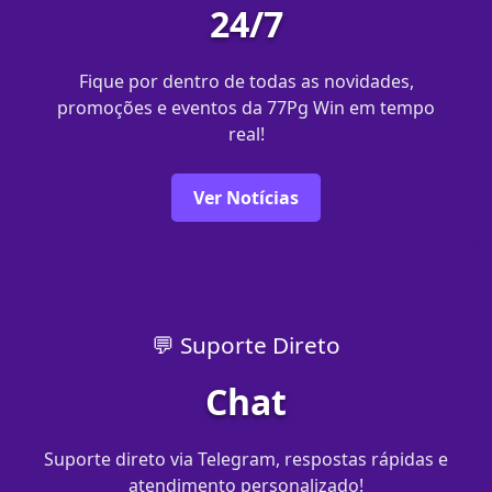
24/7
Fique por dentro de todas as novidades,
promoções e eventos da 77Pg Win em tempo
real!
Ver Notícias
💬 Suporte Direto
Chat
Suporte direto via Telegram, respostas rápidas e
atendimento personalizado!