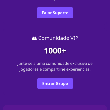
Falar Suporte
👥 Comunidade VIP
1000+
Junte-se a uma comunidade exclusiva de
jogadores e compartilhe experiências!
Entrar Grupo