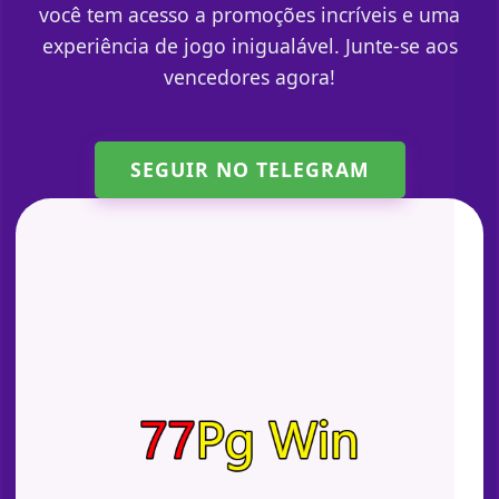
você tem acesso a promoções incríveis e uma
experiência de jogo inigualável. Junte-se aos
vencedores agora!
SEGUIR NO TELEGRAM