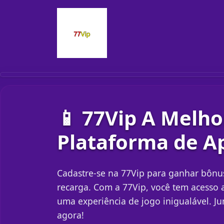
📱 77Vip A Melho
Plataforma de A
Cadastre-se na 77Vip para ganhar bônu
recarga. Com a 77Vip, você tem acesso 
uma experiência de jogo inigualável. J
agora!