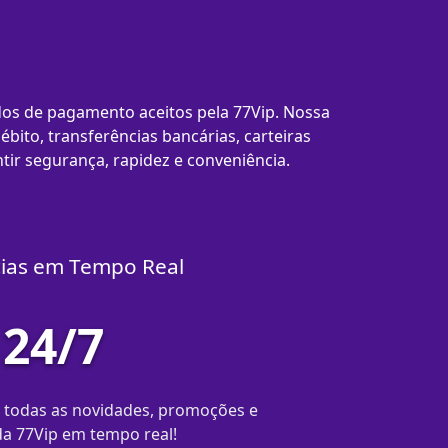
os de pagamento aceitos pela 77Vip. Nossa
ito, transferências bancárias, carteiras
ir segurança, rapidez e conveniência.
cias em Tempo Real
24/7
e todas as novidades, promoções e
da 77Vip em tempo real!