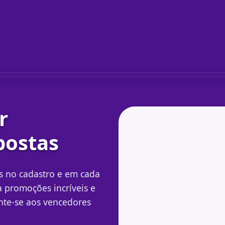
r
postas
s no cadastro e em cada
a promoções incríveis e
unte-se aos vencedores