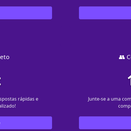
reto
👥 
t
espostas rápidas e
Junte-se a uma com
lizado!
compa
e