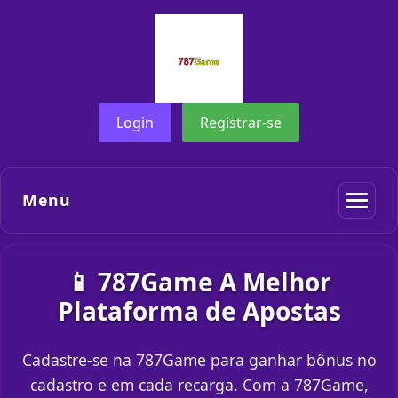
Login
Registrar-se
Menu
📱 787Game A Melhor
Plataforma de Apostas
Cadastre-se na 787Game para ganhar bônus no
cadastro e em cada recarga. Com a 787Game,