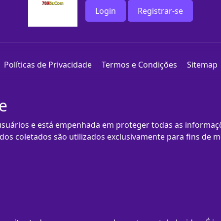
Login
Registrar-se
Políticas de Privacidade
Termos e Condições
Sitemap
de
 usuários e está empenhada em proteger todas as informaç
os coletados são utilizados exclusivamente para fins de m