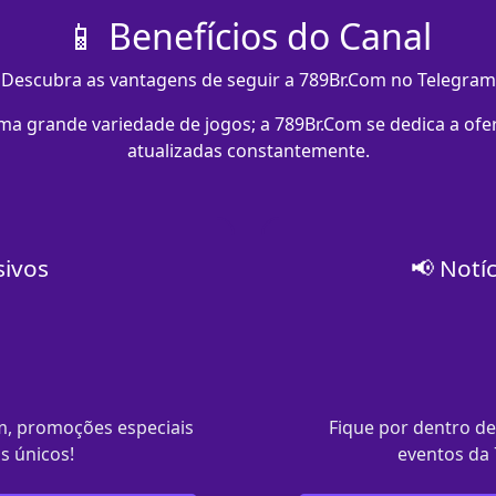
📱 Benefícios do Canal
Descubra as vantagens de seguir a 789Br.Com no Telegram
ma grande variedade de jogos; a 789Br.Com se dedica a of
atualizadas constantemente.
sivos
📢 Notí
m, promoções especiais
Fique por dentro d
s únicos!
eventos da