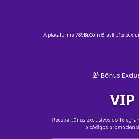
A plataforma 789Br.Com Brasil oferece u
🎁 Bônus Exclu
VIP
Receba bônus exclusivos do Telegra
e códigos promocionai