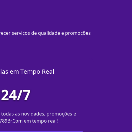
erecer serviços de qualidade e promoções
cias em Tempo Real
24/7
e todas as novidades, promoções e
 789Br.Com em tempo real!