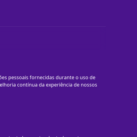
ões pessoais fornecidas durante o uso de
elhoria contínua da experiência de nossos