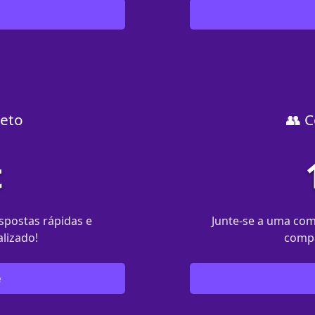
reto
👥 
t
espostas rápidas e
Junte-se a uma com
lizado!
compa
e