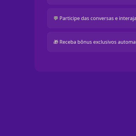
💬 Participe das conversas e interaj
🎁 Receba bônus exclusivos autom