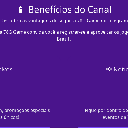
📱 Benefícios do Canal
Descubra as vantagens de seguir a 78G Game no Telegram
a 78G Game convida você a registrar-se e aproveitar os jog
Brasil .
sivos
📢 Notí
m, promoções especiais
Fique por dentro d
s únicos!
eventos da