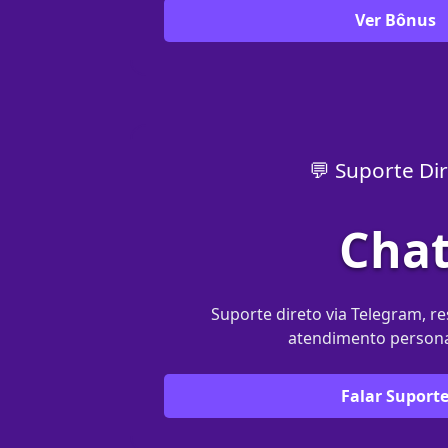
Ver Bônus
💬 Suporte Di
Cha
Suporte direto via Telegram, r
atendimento persona
Falar Suport