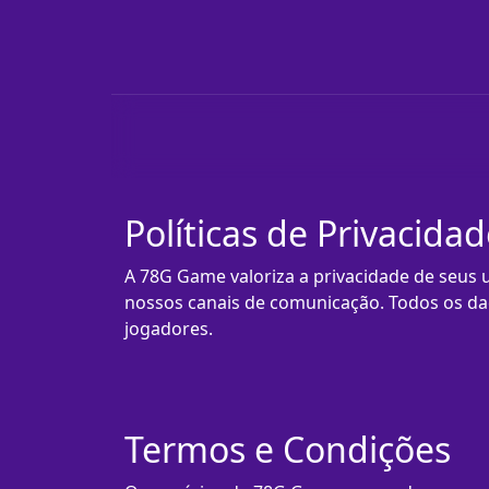
Políticas de Privacida
A 78G Game valoriza a privacidade de seus
nossos canais de comunicação. Todos os dad
jogadores.
Termos e Condições