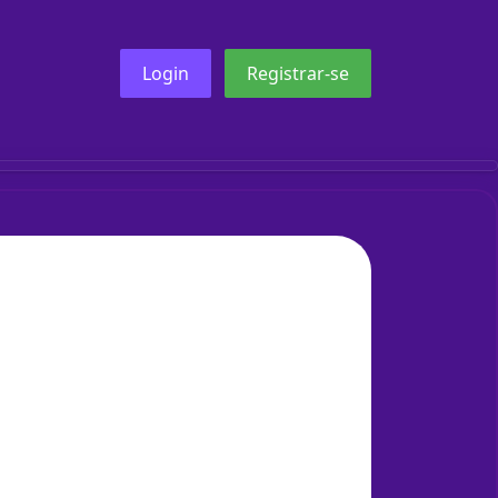
Login
Registrar-se