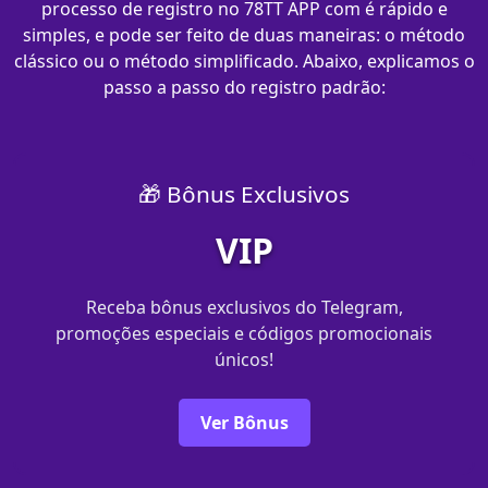
processo de registro no 78TT APP com​ é rápido e
simples, e pode ser feito de duas maneiras: o método
clássico ou o método simplificado. Abaixo, explicamos o
passo a passo do registro padrão:
🎁 Bônus Exclusivos
VIP
Receba bônus exclusivos do Telegram,
promoções especiais e códigos promocionais
únicos!
Ver Bônus