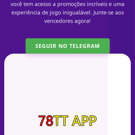
você tem acesso a promoções incríveis e uma
experiência de jogo inigualável. Junte-se aos
vencedores agora!
SEGUIR NO TELEGRAM