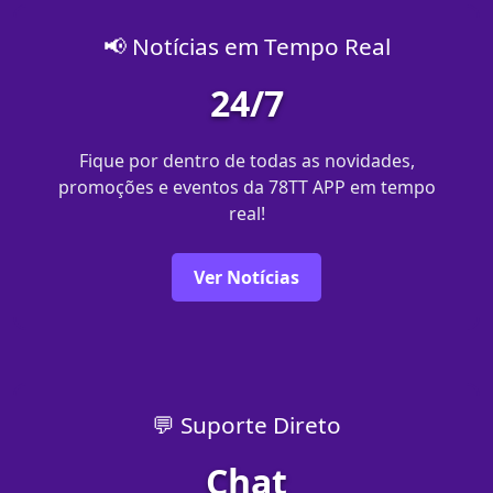
📢 Notícias em Tempo Real
24/7
Fique por dentro de todas as novidades,
promoções e eventos da 78TT APP em tempo
real!
Ver Notícias
💬 Suporte Direto
Chat