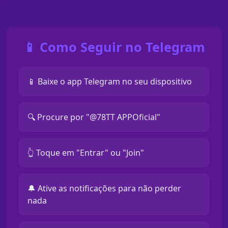
📱 Como Seguir no Telegram
📱 Baixe o app Telegram no seu dispositivo
🔍 Procure por "@78TT APPOficial"
👆 Toque em "Entrar" ou "Join"
🔔 Ative as notificações para não perder
nada