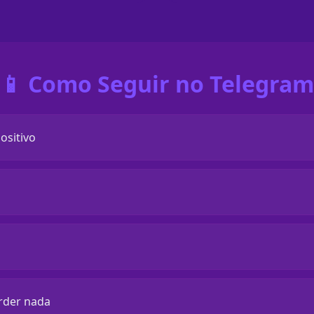
📱 Como Seguir no Telegram
ositivo
"
erder nada