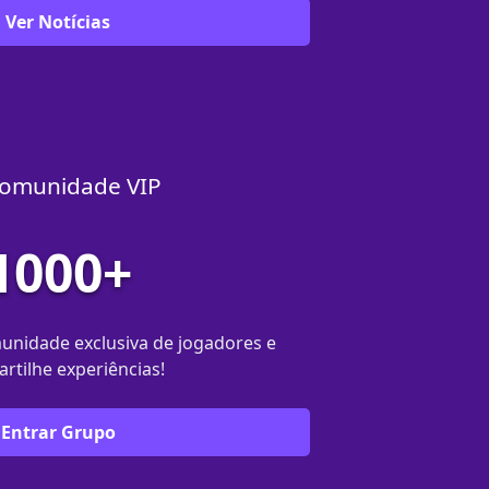
Ver Notícias
Comunidade VIP
1000+
unidade exclusiva de jogadores e
rtilhe experiências!
Entrar Grupo