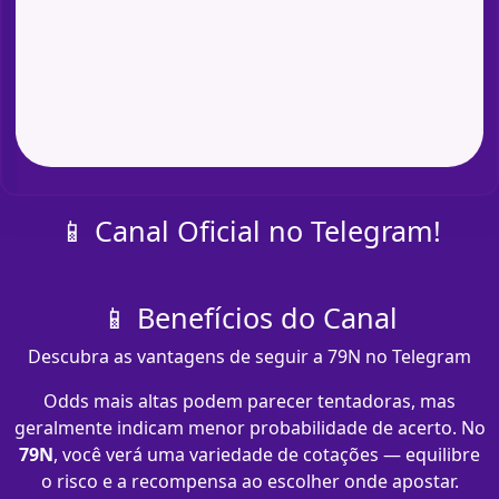
📱 Canal Oficial no Telegram!
📱 Benefícios do Canal
Descubra as vantagens de seguir a 79N no Telegram
Odds mais altas podem parecer tentadoras, mas
geralmente indicam menor probabilidade de acerto. No
79N
, você verá uma variedade de cotações — equilibre
o risco e a recompensa ao escolher onde apostar.