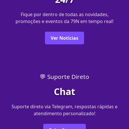
Fique por dentro de todas as novidades,
promoções e eventos da 79N em tempo real!
Ver Notícias
💬 Suporte Direto
Chat
Suporte direto via Telegram, respostas rápidas e
atendimento personalizado!