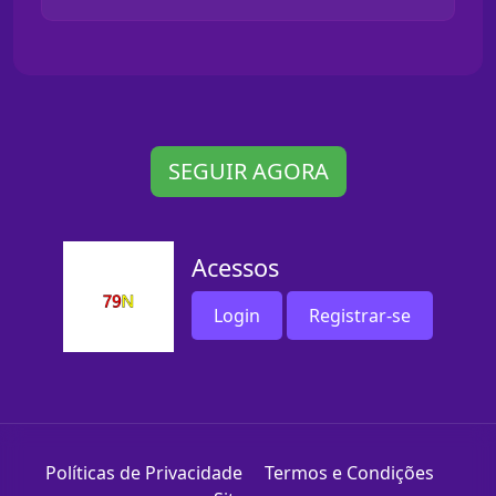
SEGUIR AGORA
Acessos
Login
Registrar-se
Políticas de Privacidade
Termos e Condições