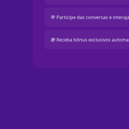
💬 Participe das conversas e interaj
🎁 Receba bônus exclusivos autom