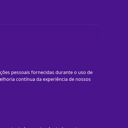
ções pessoais fornecidas durante o uso de
elhoria contínua da experiência de nossos