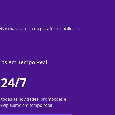
m
is e mais — tudo na plataforma online da
cias em Tempo Real
24/7
e todas as novidades, promoções e
79Vip Game em tempo real!