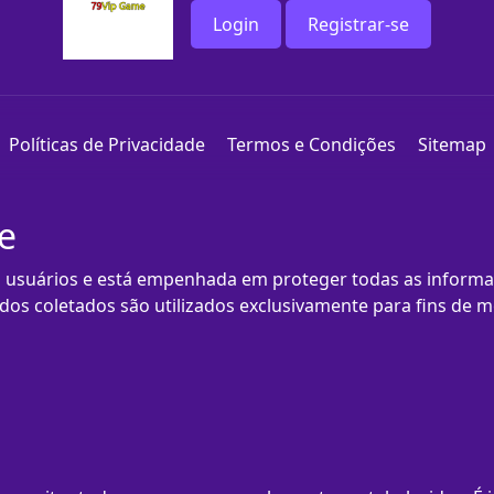
Login
Registrar-se
Políticas de Privacidade
Termos e Condições
Sitemap
de
us usuários e está empenhada em proteger todas as informa
os coletados são utilizados exclusivamente para fins de m