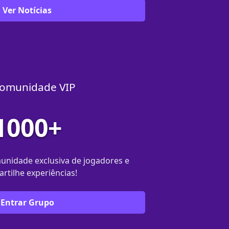
Ver Notícias
Comunidade VIP
1000+
unidade exclusiva de jogadores e
rtilhe experiências!
Entrar Grupo