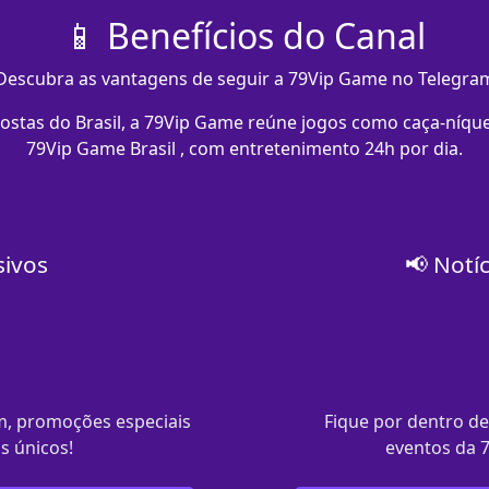
📱 Benefícios do Canal
Descubra as vantagens de seguir a 79Vip Game no Telegra
ostas do Brasil, a 79Vip Game reúne jogos como caça-níque
79Vip Game Brasil , com entretenimento 24h por dia.
sivos
📢 Notí
m, promoções especiais
Fique por dentro d
s únicos!
eventos da 