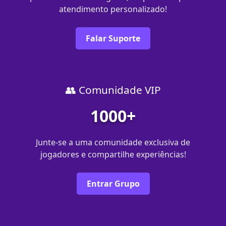
atendimento personalizado!
Falar Suporte
👥 Comunidade VIP
1000+
Junte-se a uma comunidade exclusiva de
jogadores e compartilhe experiências!
Entrar Grupo