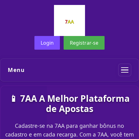
Login
Registrar-se
Menu
📱 7AA A Melhor Plataforma
de Apostas
Cadastre-se na 7AA para ganhar bônus no
cadastro e em cada recarga. Com a 7AA, você tem