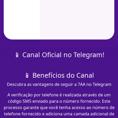
📱 Canal Oficial no Telegram!
📱 Benefícios do Canal
Descubra as vantagens de seguir a 7AA no Telegram
A verificação por telefone é realizada através de um
código SMS enviado para o número fornecido. Este
processo garante que você tenha acesso ao número de
telefone fornecido e adiciona uma camada adicional de