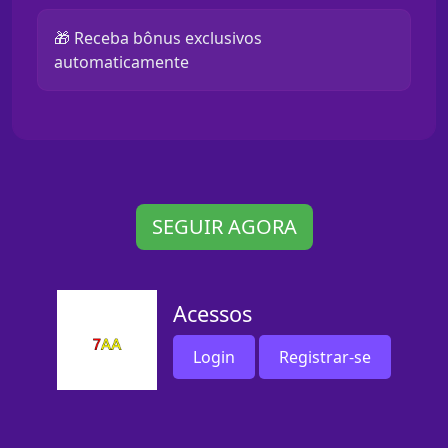
🎁 Receba bônus exclusivos
automaticamente
SEGUIR AGORA
Acessos
Login
Registrar-se