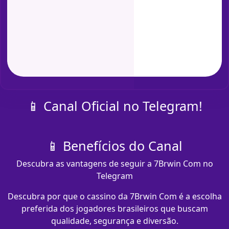
📱 Canal Oficial no Telegram!
📱 Benefícios do Canal
Descubra as vantagens de seguir a 7Brwin Com no
Telegram
Descubra por que o cassino da 7Brwin Com é a escolha
preferida dos jogadores brasileiros que buscam
qualidade, segurança e diversão.