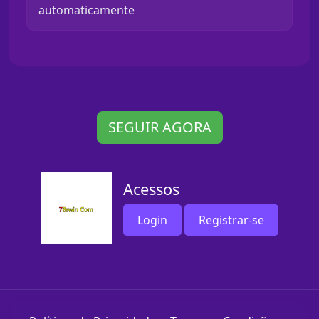
automaticamente
SEGUIR AGORA
Acessos
Login
Registrar-se