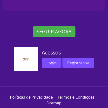
SEGUIR AGORA
Acessos
Login
Registrar-se
Políticas de Privacidade
Termos e Condições
Sitemap