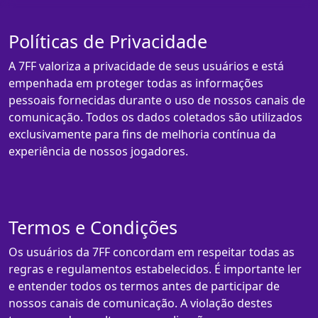
Políticas de Privacidade
A 7FF valoriza a privacidade de seus usuários e está
empenhada em proteger todas as informações
pessoais fornecidas durante o uso de nossos canais de
comunicação. Todos os dados coletados são utilizados
exclusivamente para fins de melhoria contínua da
experiência de nossos jogadores.
Termos e Condições
Os usuários da 7FF concordam em respeitar todas as
regras e regulamentos estabelecidos. É importante ler
e entender todos os termos antes de participar de
nossos canais de comunicação. A violação destes