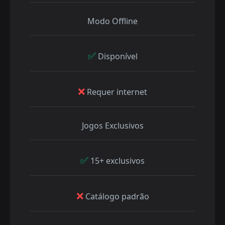
Modo Offline
✅
Disponível
❌
Requer internet
Jogos Exclusivos
✅
15+ exclusivos
❌
Catálogo padrão