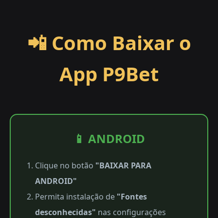
📲 Como Baixar o
App P9Bet
📱 ANDROID
Clique no botão
"BAIXAR PARA
ANDROID"
Permita instalação de
"Fontes
desconhecidas"
nas configurações