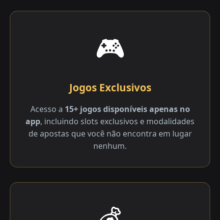
🎮
Jogos Exclusivos
Acesso a
15+ jogos disponíveis apenas no
app
, incluindo slots exclusivos e modalidades
de apostas que você não encontra em lugar
nenhum.
💰