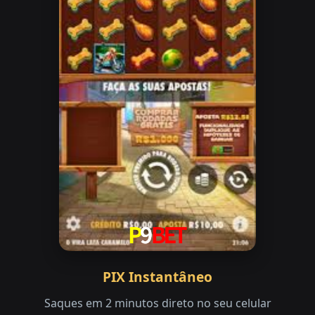
PIX Instantâneo
Saques em 2 minutos direto no seu celular