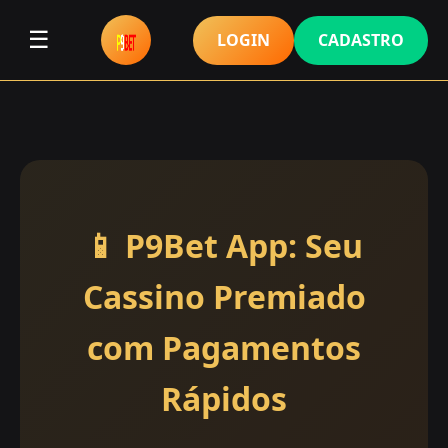
☰
LOGIN
CADASTRO
📱 P9Bet App: Seu
Cassino Premiado
com Pagamentos
Rápidos