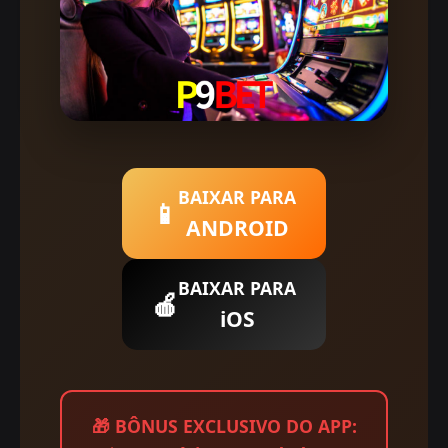
BAIXAR PARA
📱
ANDROID
BAIXAR PARA
🍎
iOS
🎁
BÔNUS EXCLUSIVO DO APP: