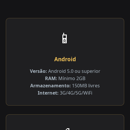
📱
Android
Versão:
Android 5.0 ou superior
RAM:
Mínimo 2GB
Armazenamento:
150MB livres
Internet:
3G/4G/5G/WiFi