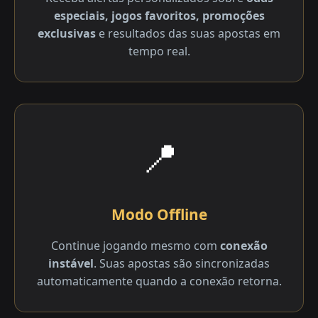
especiais, jogos favoritos, promoções
exclusivas
e resultados das suas apostas em
tempo real.
📍
Modo Offline
Continue jogando mesmo com
conexão
instável
. Suas apostas são sincronizadas
automaticamente quando a conexão retorna.