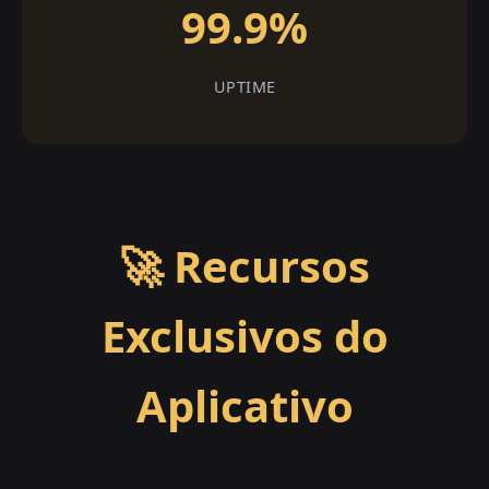
99.9%
UPTIME
🚀 Recursos
Exclusivos do
Aplicativo