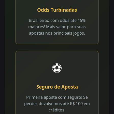
Odds Turbinadas
Brasileirão com odds até 15%
maiores! Mais valor para suas
apostas nos principais jogos.
⚽
Seguro de Aposta
Primeira aposta com seguro! Se
perder, devolvemos até R$ 100 em
créditos.