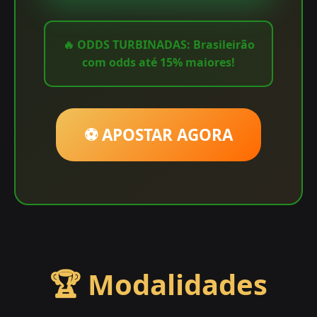
🔥
ODDS TURBINADAS:
Brasileirão
com odds até 15% maiores!
⚽ APOSTAR AGORA
🏆 Modalidades