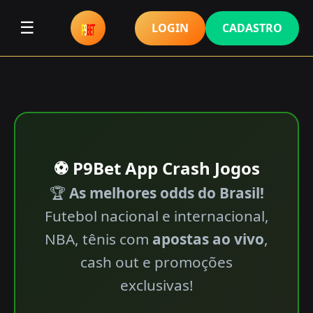
☰
LOGIN
CADASTRO
⚽ P9Bet App Crash Jogos
🏆
As melhores odds do Brasil!
Futebol nacional e internacional,
NBA, tênis com
apostas ao vivo
,
cash out e promoções
exclusivas!