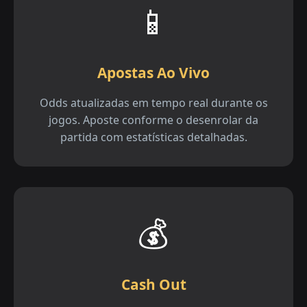
📱
Apostas Ao Vivo
Odds atualizadas em tempo real durante os
jogos. Aposte conforme o desenrolar da
partida com estatísticas detalhadas.
💰
Cash Out