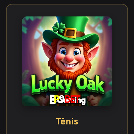
Tênis