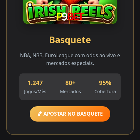
Basquete
NBA, NBB, EuroLeague com odds ao vivo e
mercados especiais.
1.247
80+
95%
Jogos/Mês
Mercados
Cobertura
🏀 APOSTAR NO BASQUETE