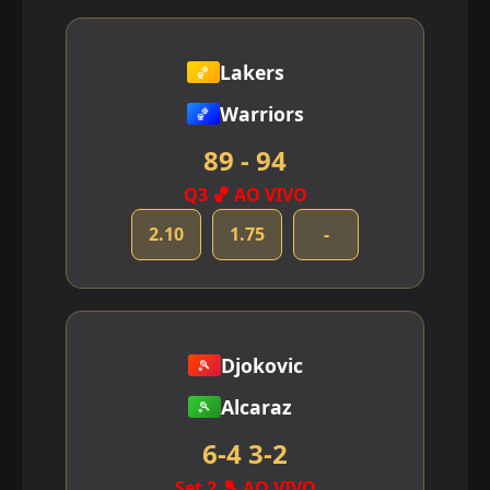
Lakers
🏀
Warriors
🏀
89 - 94
Q3 🏀 AO VIVO
2.10
1.75
-
Djokovic
🎾
Alcaraz
🎾
6-4 3-2
Set 2 🎾 AO VIVO