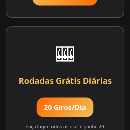
🎰
Rodadas Grátis Diárias
20 Giros/Dia
Faça login todos os dias e ganhe 20