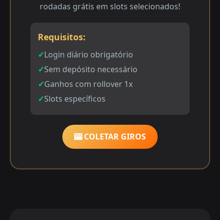
rodadas grátis em slots selecionados!
Requisitos:
Login diário obrigatório
Sem depósito necessário
Ganhos com rollover 1x
Slots específicos
🎰 COLETAR GIROS