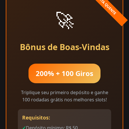
🚀
Bônus de Boas-Vindas
200% + 100 Giros
Triplique seu primeiro depósito e ganhe
100 rodadas grátis nos melhores slots!
Requisitos:
Depósito mínimo: R$ 50