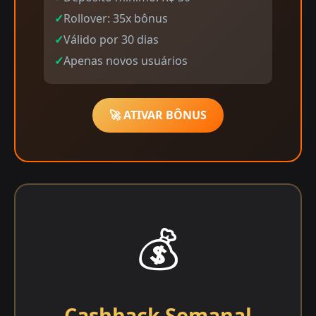
Rollover: 35x bônus
Válido por 30 dias
Apenas novos usuários
🚀 ATIVAR BÔNUS
💰
Cashback Semanal