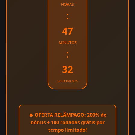
HORAS
:
47
MINUTOS
:
32
SEGUNDOS
🔥
OFERTA RELÂMPAGO:
200% de
bônus + 100 rodadas grátis por
tempo limitado!