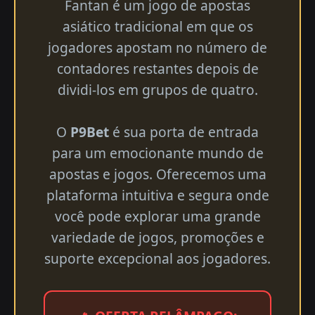
Fantan é um jogo de apostas
asiático tradicional em que os
jogadores apostam no número de
contadores restantes depois de
dividi-los em grupos de quatro.
O
P9Bet
é sua porta de entrada
para um emocionante mundo de
apostas e jogos. Oferecemos uma
plataforma intuitiva e segura onde
você pode explorar uma grande
variedade de jogos, promoções e
suporte excepcional aos jogadores.