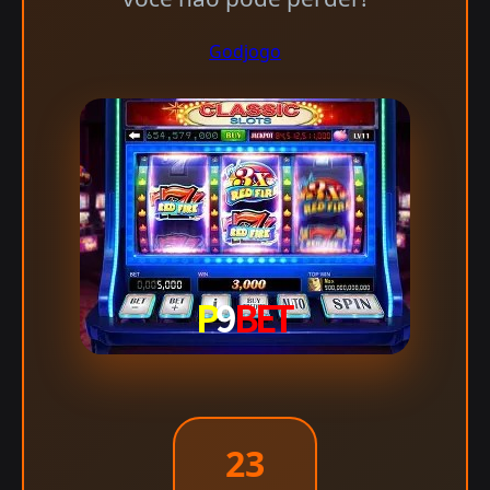
Godjogo
23